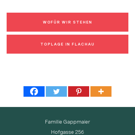
WOFÜR WIR STEHEN
TOPLAGE IN FLACHAU
Familie Gappmaier
Hofgasse 256